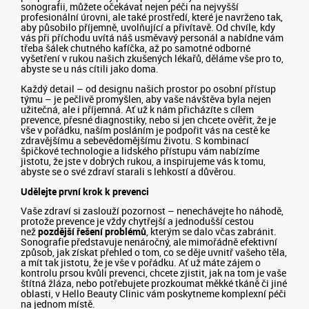
sonografii, můžete očekávat nejen péči na nejvyšší
profesionální úrovni, ale také prostředí, které je navrženo tak,
aby působilo příjemně, uvolňující a přivítavě. Od chvíle, kdy
vás při příchodu uvítá náš usměvavý personál a nabídne vám
třeba šálek chutného kafíčka, až po samotné odborné
vyšetření v rukou našich zkušených lékařů, děláme vše pro to,
abyste se u nás cítili jako doma.
Každý detail – od designu našich prostor po osobní přístup
týmu – je pečlivě promyšlen, aby vaše návštěva byla nejen
užitečná, ale i příjemná. Ať už k nám přicházíte s cílem
prevence, přesné diagnostiky, nebo si jen chcete ověřit, že je
vše v pořádku, naším posláním je podpořit vás na cestě ke
zdravějšímu a sebevědomějšímu životu. S kombinací
špičkové technologie a lidského přístupu vám nabízíme
jistotu, že jste v dobrých rukou, a inspirujeme vás k tomu,
abyste se o své zdraví starali s lehkostí a důvěrou.
Udělejte první krok k prevenci
Vaše zdraví si zaslouží pozornost – nenechávejte ho náhodě,
protože prevence je vždy chytřejší a jednodušší cestou
než
pozdější řešení problémů
, kterým se dalo včas zabránit.
Sonografie představuje nenáročný, ale mimořádně efektivní
způsob, jak získat přehled o tom, co se děje uvnitř vašeho těla,
a mít tak jistotu, že je vše v pořádku. Ať už máte zájem o
kontrolu prsou kvůli prevenci, chcete zjistit, jak na tom je vaše
štítná žláza, nebo potřebujete prozkoumat měkké tkáně či jiné
oblasti, v Hello Beauty Clinic vám poskytneme komplexní péči
na jednom místě.