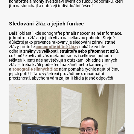
komfortně a mohly své zdraví svěřit do rukou odborníků, kteří
jim naslouchají a nabízejí individuální řešení.
Sledování žláz a jejich funkce
Další oblastí, kde sonografie přináší neocenitelné informace,
je kontrola žláz a jejich vlivu na celkovou pohodu. Stejně
důležité jako prevence rakoviny je sledování zdraví štítné
žlázy, protože
sonografie štítné žlázy
dokáže rychle
odhalit
změny
ve
velikosti
,
struktuře nebo přítomnost uzlů
,
což může ovlivnit váš metabolismus i celkovou pohodu.
Někteří klienti nás navštěvují s otázkami ohledně slinných
žláz – třeba kvůli podezření na zánět nebo kameny –
a
sonografie slinných žláz
nám pomáhá rychle najít příčinu
jejich potíží. Tato vyšetření provádíme s maximální
precizností, abychom vám zajistili klid a jasné odpovědi.