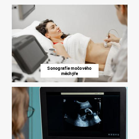
Sonografie močového
měchýře