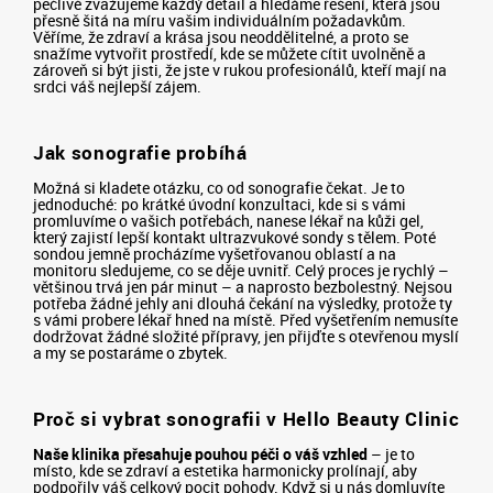
pečlivě zvažujeme každý detail a hledáme řešení, která jsou
přesně šitá na míru vašim individuálním požadavkům.
Věříme, že zdraví a krása jsou neoddělitelné, a proto se
snažíme vytvořit prostředí, kde se můžete cítit uvolněně a
zároveň si být jisti, že jste v rukou profesionálů, kteří mají na
srdci váš nejlepší zájem.
Jak sonografie probíhá
Možná si kladete otázku, co od sonografie čekat. Je to
jednoduché: po krátké úvodní konzultaci, kde si s vámi
promluvíme o vašich potřebách, nanese lékař na kůži gel,
který zajistí lepší kontakt ultrazvukové sondy s tělem. Poté
sondou jemně procházíme vyšetřovanou oblastí a na
monitoru sledujeme, co se děje uvnitř. Celý proces je rychlý –
většinou trvá jen pár minut – a naprosto bezbolestný. Nejsou
potřeba žádné jehly ani dlouhá čekání na výsledky, protože ty
s vámi probere lékař hned na místě. Před vyšetřením nemusíte
dodržovat žádné složité přípravy, jen přijďte s otevřenou myslí
a my se postaráme o zbytek.
Proč si vybrat sonografii v Hello Beauty Clinic
Naše klinika přesahuje pouhou péči o váš vzhled
– je to
místo, kde se zdraví a estetika harmonicky prolínají, aby
podpořily váš celkový pocit pohody. Když si u nás domluvíte