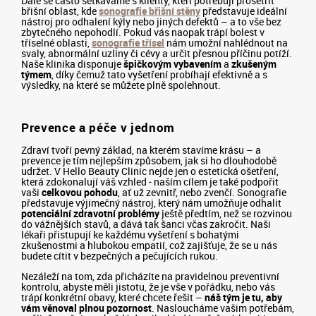
Dále se často setkáváme s klienty, kteří potřebují prošetřit
břišní oblast, kde
sonografie břišní stěny
představuje ideální
nástroj pro odhalení kýly nebo jiných defektů – a to vše bez
zbytečného nepohodlí. Pokud vás naopak trápí bolest v
tříselné oblasti,
sonografie třísel
nám umožní nahlédnout na
svaly, abnormální uzliny či cévy a určit přesnou příčinu potíží.
Naše klinika disponuje
špičkovým vybavením
a
zkušeným
týmem
, díky čemuž tato vyšetření probíhají efektivně a s
výsledky, na které se můžete plně spolehnout.
Prevence a péče v jednom
Zdraví tvoří pevný základ, na kterém stavíme krásu – a
prevence je tím nejlepším způsobem, jak si ho dlouhodobě
udržet. V Hello Beauty Clinic nejde jen o estetická ošetření,
která zdokonalují váš vzhled - naším cílem je také podpořit
vaši
celkovou pohodu
, ať už zevnitř, nebo zvenčí. Sonografie
představuje výjimečný nástroj, který nám umožňuje odhalit
potenciální zdravotní problémy
ještě předtím, než se rozvinou
do vážnějších stavů, a dává tak šanci včas zakročit. Naši
lékaři přistupují ke každému vyšetření s bohatými
zkušenostmi a hlubokou empatií, což zajišťuje, že se u nás
budete cítit v bezpečných a pečujících rukou.
Nezáleží na tom, zda přicházíte na pravidelnou preventivní
kontrolu, abyste měli jistotu, že je vše v pořádku, nebo vás
trápí konkrétní obavy, které chcete řešit –
náš tým je tu, aby
vám věnoval plnou pozornost
. Nasloucháme vašim potřebám,