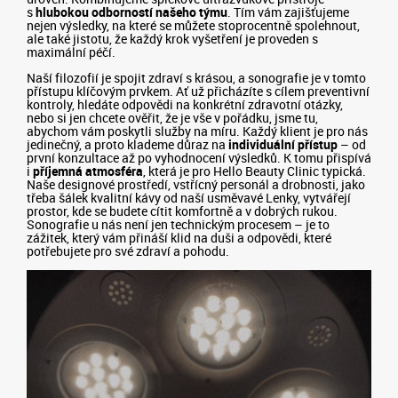
s
hlubokou odborností našeho týmu
. Tím vám zajišťujeme
nejen výsledky, na které se můžete stoprocentně spolehnout,
ale také jistotu, že každý krok vyšetření je proveden s
maximální péčí.
Naší filozofií je spojit zdraví s krásou, a sonografie je v tomto
přístupu klíčovým prvkem. Ať už přicházíte s cílem preventivní
kontroly, hledáte odpovědi na konkrétní zdravotní otázky,
nebo si jen chcete ověřit, že je vše v pořádku, jsme tu,
abychom vám poskytli služby na míru. Každý klient je pro nás
jedinečný, a proto klademe důraz na
individuální přístup
– od
první konzultace až po vyhodnocení výsledků. K tomu přispívá
i
příjemná atmosféra
, která je pro Hello Beauty Clinic typická.
Naše designové prostředí, vstřícný personál a drobnosti, jako
třeba šálek kvalitní kávy od naší usměvavé Lenky, vytvářejí
prostor, kde se budete cítit komfortně a v dobrých rukou.
Sonografie u nás není jen technickým procesem – je to
zážitek, který vám přináší klid na duši a odpovědi, které
potřebujete pro své zdraví a pohodu.