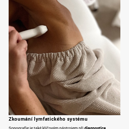
Zkoumání lymfatického systému
Sonografie je také klíčovým nástrojem při
diagnostice