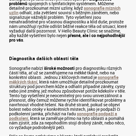
problémů
spojených s lymfatickým systémem. Můžeme
detailně prozkoumat mízní uzliny, když
sonografie mízních
uzlin
odhalí, zda zvětšení souvisí s běžným zánětem, nebo
signalizuje vážnější problém. Tyto vyšetření jsou
nenahraditelné pro včasnou diagnostiku a klid duše, protože
nám umožňují rychle odlišit běžné reakce těla od situací, které
vyžadují další pozornost. V Hello Beauty Clinic se snažíme,
aby každé vyšetření bylo nejen
přesné, ale i co nejpohodlnější
pro vás
.
Diagnostika dalších oblastí těla
Sonografie nabízí
široké možnosti
pro diagnostiku různých
částí těla, ať už se zaměřujeme na měkké tkáně, nebo na
konkrétní oblasti. Jednou z klíčových metod je
sonografie
měkkých tkání
, která nám umožňuje detailně prozkoumat
struktury pod povrchem kůže a odhalit případné záněty, cysty
nebo jiné změny, jež mohou způsobovat potíže kdekoliv v těle.
Tento typ vyšetření je neocenitelný pro svou univerzálnost a
přesnost, díky čemuž můžeme rychle identifikovat problémy a
navrhnout vhodné řešení. Na druhé straně, pokud se objeví
bolest nebo otoky v konkrétních místech, jako je podpaží či
podkolenní jamka, přichází na řadu
sonografie podpaží a
podkolení
, která se zaměřuje přímo na tyto oblasti a pomáhá
nám zjistit, zda za nepohodlím stojí drobný zánět, nebo něco,
co vyžaduje podrobnější péči.