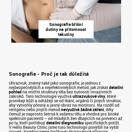
Sonografie břišní
dutiny na přítomnost
tekutiny
Sonografie - Proč je tak důležitá
Ultrazvuk, známý také jako sonografie, je jednou z
nejbezpečnějších a nejefektivnějších metod, jak získat
detailní
pohled
na vnitřní struktury těla bez nutnosti invazivních
zákroků. Tato technologie využívá
ultrazvukové vlny
, které
pronikají kůží a odrážejí se od tkání, orgánů či jiných struktur,
aby vytvořily přesný a jasný obraz na monitoru. Na rozdíl od
rentgenu nebo jiných metod
nevyužívá žádné záření
, díky
čemuž je naprosto šetrná k vašemu tělu a vhodná pro široké
spektrum pacientů – od mladých žen dbajících na prevenci až
po ty, kteří potřebují
detailní diagnostiku
specifických potíží.
V Hello Beauty Clinic jsme tuto technologii povýšili na vyšší
úroveň. Kombinujeme špičkové ultrazvukové přístroje