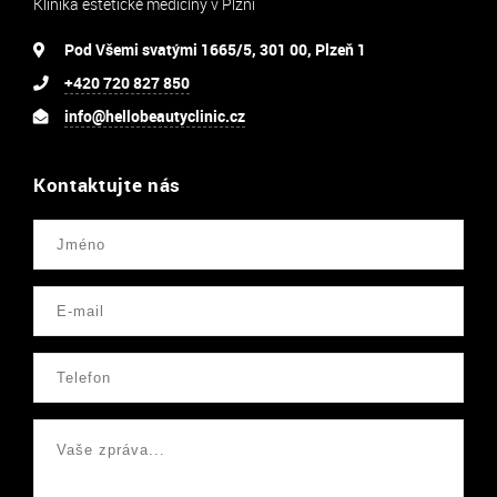
Klinika estetické medicíny v Plzni
Pod Všemi svatými 1665/5, 301 00, Plzeň 1
+420 720 827 850
info@hellobeautyclinic.cz
Kontaktujte nás