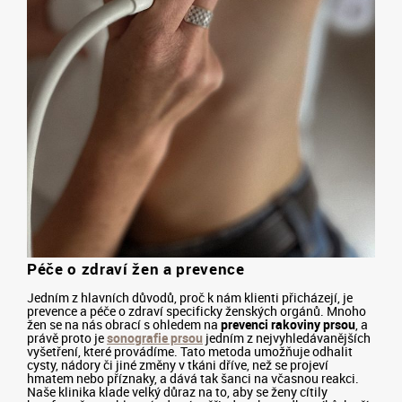
Péče o zdraví žen a prevence
Jedním z hlavních důvodů, proč k nám klienti přicházejí, je
prevence a péče o zdraví specificky ženských orgánů. Mnoho
žen se na nás obrací s ohledem na
prevenci rakoviny prsou
, a
právě proto je
sonografie prsou
jedním z nejvyhledávanějších
vyšetření, které provádíme. Tato metoda umožňuje odhalit
cysty, nádory či jiné změny v tkáni dříve, než se projeví
hmatem nebo příznaky, a dává tak šanci na včasnou reakci.
Naše klinika klade velký důraz na to, aby se ženy cítily