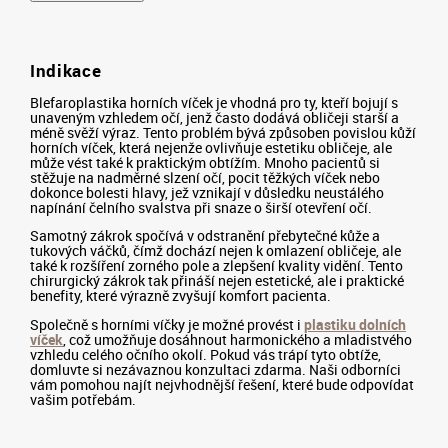
Indikace
Blefaroplastika horních víček je vhodná pro ty, kteří bojují s
unaveným vzhledem očí, jenž často dodává obličeji starší a
méně svěží výraz. Tento problém bývá způsoben povislou kůží
horních víček, která nejenže ovlivňuje estetiku obličeje, ale
může vést také k praktickým obtížím. Mnoho pacientů si
stěžuje na nadměrné slzení očí, pocit těžkých víček nebo
dokonce bolesti hlavy, jež vznikají v důsledku neustálého
napínání čelního svalstva při snaze o širší otevření očí.
Samotný zákrok spočívá v odstranění přebytečné kůže a
tukových váčků, čímž dochází nejen k omlazení obličeje, ale
také k rozšíření zorného pole a zlepšení kvality vidění. Tento
chirurgický zákrok tak přináší nejen estetické, ale i praktické
benefity, které výrazně zvyšují komfort pacienta.
Společně s horními víčky je možné provést i
plastiku dolních
víček
, což umožňuje dosáhnout harmonického a mladistvého
vzhledu celého očního okolí. Pokud vás trápí tyto obtíže,
domluvte si nezávaznou konzultaci zdarma. Naši odborníci
vám pomohou najít nejvhodnější řešení, které bude odpovídat
vašim potřebám.