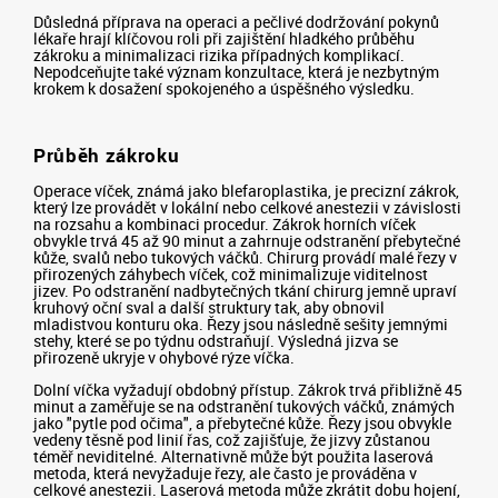
Důsledná příprava na operaci a pečlivé dodržování pokynů
lékaře hrají klíčovou roli při zajištění hladkého průběhu
zákroku a minimalizaci rizika případných komplikací.
Nepodceňujte také význam konzultace, která je nezbytným
krokem k dosažení spokojeného a úspěšného výsledku.
Průběh zákroku
Operace víček, známá jako blefaroplastika, je precizní zákrok,
který lze provádět v lokální nebo celkové anestezii v závislosti
na rozsahu a kombinaci procedur. Zákrok horních víček
obvykle trvá 45 až 90 minut a zahrnuje odstranění přebytečné
kůže, svalů nebo tukových váčků. Chirurg provádí malé řezy v
přirozených záhybech víček, což minimalizuje viditelnost
jizev. Po odstranění nadbytečných tkání chirurg jemně upraví
kruhový oční sval a další struktury tak, aby obnovil
mladistvou konturu oka. Řezy jsou následně sešity jemnými
stehy, které se po týdnu odstraňují. Výsledná jizva se
přirozeně ukryje v ohybové rýze víčka.
Dolní víčka vyžadují obdobný přístup. Zákrok trvá přibližně 45
minut a zaměřuje se na odstranění tukových váčků, známých
jako "pytle pod očima", a přebytečné kůže. Řezy jsou obvykle
vedeny těsně pod linií řas, což zajišťuje, že jizvy zůstanou
téměř neviditelné. Alternativně může být použita laserová
metoda, která nevyžaduje řezy, ale často je prováděna v
celkové anestezii. Laserová metoda může zkrátit dobu hojení,