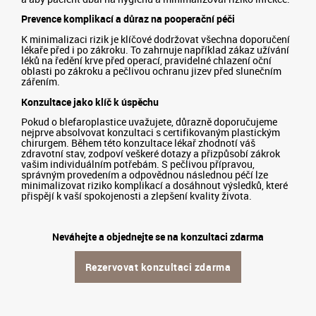
Prevence komplikací a důraz na pooperační péči
K minimalizaci rizik je klíčové dodržovat všechna doporučení
lékaře před i po zákroku. To zahrnuje například zákaz užívání
léků na ředění krve před operací, pravidelné chlazení oční
oblasti po zákroku a pečlivou ochranu jizev před slunečním
zářením.
Konzultace jako klíč k úspěchu
Pokud o blefaroplastice uvažujete, důrazně doporučujeme
nejprve absolvovat konzultaci s certifikovaným plastickým
chirurgem. Během této konzultace lékař zhodnotí váš
zdravotní stav, zodpoví veškeré dotazy a přizpůsobí zákrok
vašim individuálním potřebám. S pečlivou přípravou,
správným provedením a odpovědnou následnou péčí lze
minimalizovat riziko komplikací a dosáhnout výsledků, které
přispějí k vaší spokojenosti a zlepšení kvality života.
Neváhejte a objednejte se na konzultaci zdarma
Rezervovat konzultaci zdarma