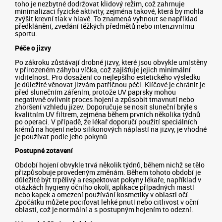
toho je nezbytné dodržovat klidový režim, což zahrnuje
minimalizaci fyzické aktivity, zejména takové, která by mohla
zvýšit krevní tlak v hlavě. To znamená vyhnout se například
předklánění, zvedání těžkých předmětů nebo intenzivnímu
sportu.
Péče o jizvy
Po zákroku zůstávají drobné jizvy, které jsou obvykle umístěny
v přirozeném záhybu víčka, což zajišťuje jejich minimální
viditelnost. Pro dosažení co nejlepšího estetického výsledku
je důležité věnovat jizvám patřičnou péči. Klíčové je chránit je
před slunečním zářením, protože UV paprsky mohou
negativně ovlivnit proces hojení a způsobit tmavnutí nebo
zhoršení vzhledu jizev. Doporučuje se nosit sluneční brýle s
kvalitním UV filtrem, zejména během prvních několika týdnů
po operaci. V případě, že lékař doporučí použití speciálních
krémů na hojení nebo silikonových náplastí na jizvy, je vhodné
je používat podle jeho pokynů.
Postupné zotavení
Období hojení obvykle trvá několik týdnů, během nichž se tělo
přizpůsobuje provedeným změnám. Během tohoto období je
důležité být trpělivý a respektovat pokyny lékaře, například v
otázkách hygieny očního okolí, aplikace případných mastí
nebo kapek a omezení používání kosmetiky v oblasti očí.
Zpočátku můžete pociťovat lehké pnutí nebo citlivost v oční
oblasti, což je normální a s postupným hojením to odezní.