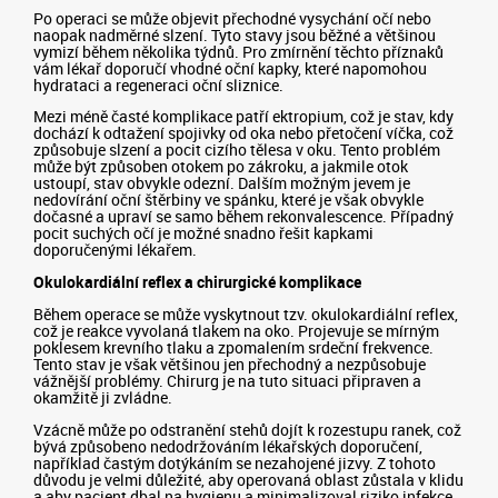
Po operaci se může objevit přechodné vysychání očí nebo
naopak nadměrné slzení. Tyto stavy jsou běžné a většinou
vymizí během několika týdnů. Pro zmírnění těchto příznaků
vám lékař doporučí vhodné oční kapky, které napomohou
hydrataci a regeneraci oční sliznice.
Mezi méně časté komplikace patří ektropium, což je stav, kdy
dochází k odtažení spojivky od oka nebo přetočení víčka, což
způsobuje slzení a pocit cizího tělesa v oku. Tento problém
může být způsoben otokem po zákroku, a jakmile otok
ustoupí, stav obvykle odezní. Dalším možným jevem je
nedovírání oční štěrbiny ve spánku, které je však obvykle
dočasné a upraví se samo během rekonvalescence. Případný
pocit suchých očí je možné snadno řešit kapkami
doporučenými lékařem.
Okulokardiální reflex a chirurgické komplikace
Během operace se může vyskytnout tzv. okulokardiální reflex,
což je reakce vyvolaná tlakem na oko. Projevuje se mírným
poklesem krevního tlaku a zpomalením srdeční frekvence.
Tento stav je však většinou jen přechodný a nezpůsobuje
vážnější problémy. Chirurg je na tuto situaci připraven a
okamžitě ji zvládne.
Vzácně může po odstranění stehů dojít k rozestupu ranek, což
bývá způsobeno nedodržováním lékařských doporučení,
například častým dotýkáním se nezahojené jizvy. Z tohoto
důvodu je velmi důležité, aby operovaná oblast zůstala v klidu
a aby pacient dbal na hygienu a minimalizoval riziko infekce.