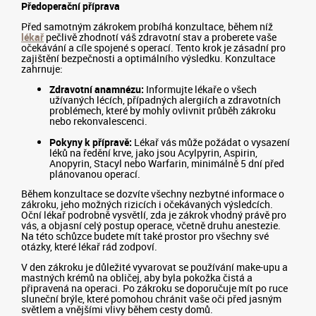
Předoperační příprava
Před samotným zákrokem probíhá konzultace, během níž
lékař
pečlivě zhodnotí váš zdravotní stav a proberete vaše
očekávání a cíle spojené s operací. Tento krok je zásadní pro
zajištění bezpečnosti a optimálního výsledku. Konzultace
zahrnuje:
Zdravotní anamnézu:
Informujte lékaře o všech
užívaných lécích, případných alergiích a zdravotních
problémech, které by mohly ovlivnit průběh zákroku
nebo rekonvalescenci.
Pokyny k přípravě:
Lékař vás může požádat o vysazení
léků na ředění krve, jako jsou Acylpyrin, Aspirin,
Anopyrin, Stacyl nebo Warfarin, minimálně 5 dní před
plánovanou operací.
Během konzultace se dozvíte všechny nezbytné informace o
zákroku, jeho možných rizicích i očekávaných výsledcích.
Oční lékař podrobně vysvětlí, zda je zákrok vhodný právě pro
vás, a objasní celý postup operace, včetně druhu anestezie.
Na této schůzce budete mít také prostor pro všechny své
otázky, které lékař rád zodpoví.
V den zákroku je důležité vyvarovat se používání make-upu a
mastných krémů na obličej, aby byla pokožka čistá a
připravená na operaci. Po zákroku se doporučuje mít po ruce
sluneční brýle, které pomohou chránit vaše oči před jasným
světlem a vnějšími vlivy během cesty domů.