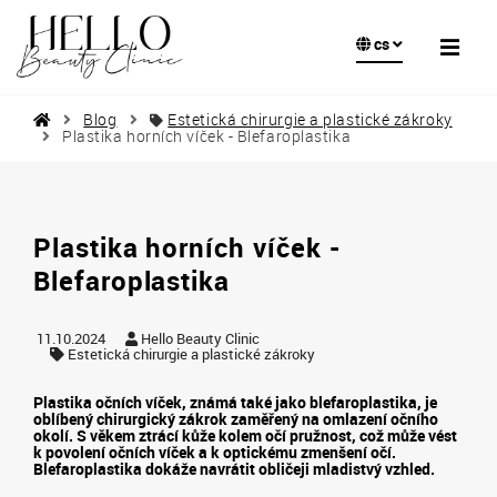
cs
Blog
Estetická chirurgie a plastické zákroky
Plastika horních víček - Blefaroplastika
Plastika horních víček -
Blefaroplastika
11.10.2024
Hello Beauty Clinic
Estetická chirurgie a plastické zákroky
Plastika očních víček, známá také jako blefaroplastika, je
oblíbený chirurgický zákrok zaměřený na omlazení očního
okolí. S věkem ztrácí kůže kolem očí pružnost, což může vést
k povolení očních víček a k optickému zmenšení očí.
Blefaroplastika dokáže navrátit obličeji mladistvý vzhled.