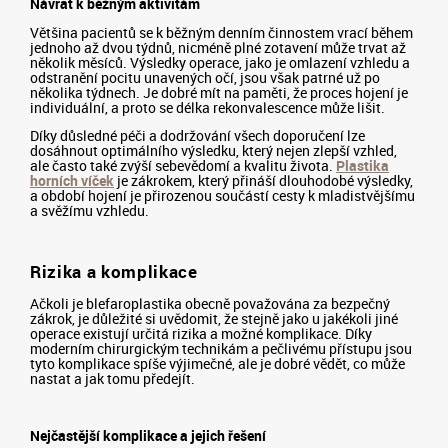
Návrat k běžným aktivitám
Většina pacientů se k běžným denním činnostem vrací během
jednoho až dvou týdnů, nicméně plné zotavení může trvat až
několik měsíců. Výsledky operace, jako je omlazení vzhledu a
odstranění pocitu unavených očí, jsou však patrné už po
několika týdnech. Je dobré mít na paměti, že proces hojení je
individuální, a proto se délka rekonvalescence může lišit.
Díky důsledné péči a dodržování všech doporučení lze
dosáhnout optimálního výsledku, který nejen zlepší vzhled,
ale často také zvýší sebevědomí a kvalitu života.
Plastika
horních víček
je zákrokem, který přináší dlouhodobé výsledky,
a období hojení je přirozenou součástí cesty k mladistvějšímu
a svěžímu vzhledu.
Rizika a komplikace
Ačkoli je blefaroplastika obecně považována za bezpečný
zákrok, je důležité si uvědomit, že stejně jako u jakékoli jiné
operace existují určitá rizika a možné komplikace. Díky
moderním chirurgickým technikám a pečlivému přístupu jsou
tyto komplikace spíše výjimečné, ale je dobré vědět, co může
nastat a jak tomu předejít.
Nejčastější komplikace a jejich řešení