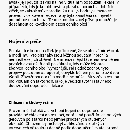
avšak její použití závisí na individuálním posouzení lékaře. V
případech, kdy je kombinována plastika horních a dolních
víček, se zákrok může prodloužit na 1,5 hodiny a často se
provádí v celkové anestezii, aby byla zajištěna co největší
pohodlnost pacienta. Tento kombinovaný přístup umožňuje
dosáhnout celkového omlazení očního okolí.
Hojení a péče
Po plastice horních víček je přirozené, že se objeví mírný otok
a modřiny. Tyto příznaky jsou běžnou součástí hojení a
nemusíte se jich obávat. Nejintenzivnější fáze nastává během
prvních dvou až tří dnů po zákroku, kdy může být otok i
zbarvení očního okolí výraznější. Následně začnou tyto
projevy postupně ustupovat, obvykle během jednoho až dvou
týdnů. Závažnost otoků a modřin se může lišit v závislosti na
individuálních faktorech, jako je věk, zdravotní stav nebo
dodržování doporučení lékaře.
Chlazení a klidový režim
Pro zmírnění otoků a urychlení hojení se doporučuje
pravidelné chlazení oblasti očí, například použitím chladivých
gelových polštářků nebo jemně přiložených studených
obkladů. Chlazení by mělo být aplikováno v krátkých
intervalech několikrát denně podle doporučení lékaře. Kromě