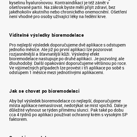
kyselinu hyaluronovou. Kontraindikací je též zánět v
ošetřované partii. Na zákrok byste měli přijít zdraví, bez
jakéhokoliv akutního nebo chronického onemocnění. Ošetření
není vhodné pro osoby užívající léky na ředění krve.
Viditelné výsledky bioremodelace
Pro nejlepší výsledek doporučujeme dvě aplikace s odstupem
jednoho měsíce. Ale již po první aplikaci lze pozorovat
rozjasněnější a šťavnatější kůži. Výsledný efekt
bioremodelace nastupuje po druhé aplikaci. Je pozvolný, ale
dlouhodobý. Další opakování doporučujeme většinou po roce.
Ve výjimečných případech lze provést i tři aplikace po sobě s
odstupem 1 měsíce mezi jednotlivými aplikacemi.
Jak se chovat po bioremodelaci
Aby byl výsledek bioremodelace co nejlepší, doporučujeme
místa aplikace nemasírovat, nedotýkat se míst vpichů. Dále je
důležité vyhnout se týden přímému slunci. Pak také po dobu
cca 4 týdnů po aplikaci používat ochranný krém s vysokým SP
faktorem.