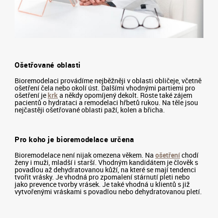
Ošetřované oblasti
Bioremodelaci provádíme nejběžněji v oblasti obličeje, včetně
ošetření čela nebo okolí úst. Dalšími vhodnými partiemi pro
ošetření je
krk
a někdy opomíjený dekolt. Roste také zájem
pacientů o hydrataci a remodelaci hřbetů rukou. Na těle jsou
nejčastěji ošetřované oblasti paží, kolen a břicha.
Pro koho je bioremodelace určena
Bioremodelace není nijak omezena věkem. Na
ošetření
chodí
ženy i muži, mladší i starší. Vhodným kandidátem je člověk s
povadlou až dehydratovanou kůží, na které se mají tendenci
tvořit vrásky. Je vhodná pro zpomalení stárnutí pleti nebo
jako prevence tvorby vrásek. Je také vhodná u klientů s již
vytvořenými vráskami s povadlou nebo dehydratovanou pletí.