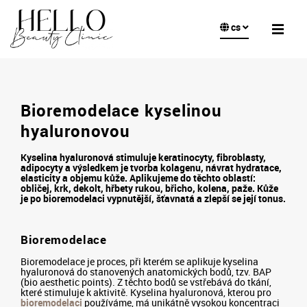
cs
Bioremodelace kyselinou
hyaluronovou
Kyselina hyaluronová stimuluje keratinocyty, fibroblasty,
adipocyty a výsledkem je tvorba kolagenu, návrat hydratace,
elasticity a objemu kůže. Aplikujeme do těchto oblastí:
obličej, krk, dekolt, hřbety rukou, břicho, kolena, paže.
Kůže
je po bioremodelaci vypnutější, šťavnatá a zlepší se její tonus.
Bioremodelace
Bioremodelace je proces, při kterém se aplikuje kyselina
hyaluronová do stanovených anatomických bodů, tzv. BAP
(bio aesthetic points). Z těchto bodů se vstřebává do tkání,
které stimuluje k aktivitě. Kyselina hyaluronová, kterou pro
bioremodelaci
používáme, má unikátně vysokou koncentraci