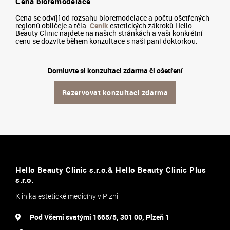
Cena bioremodelace
Cena se odvíjí od rozsahu bioremodelace a počtu ošetřených
regionů obličeje a těla.
Ceník
estetických zákroků Hello
Beauty Clinic najdete na našich stránkách a vaši konkrétní
cenu se dozvíte během konzultace s naší paní doktorkou.
Domluvte si konzultaci zdarma či ošetření
Rezervovat konzultaci zdarma
Hello Beauty Clinic s.r.o.& Hello Beauty Clinic Plus
s.r.o.
Klinika estetické medicíny v Plzni
Pod Všemi svatými 1665/5, 301 00, Plzeň 1