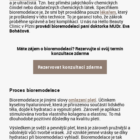
a je ultračistá. Tzn. bez příměsi jakýchkoliv chemických
činidel nebo dodatečných chemických látek. Specifikem
bioremodelace je, že smí být prováděna pouze
lékařem
, který
je proškolený v této technice. To je garancí toho, že zákrok
proběhne správně a bez komplikací. U nás na Hello Beauty
Clinic v Plzni
provádí bioremodelaci paní doktorka MUDr. Eva
Boháčová
.
Máte zájem o bioremodelaci? Rezervujte si svůj termín
konzultace zdarma
Rezervovat konzultaci zdarma
Proces bioremodelace
Bioremodelace je jinými slovy
omlazení pleti
. Účinkem
kyseliny hyaluronové, která je přirozenou součástí lidského
těla, dojde k hydrataci a vypnutí pleti. Zároveň je aplikací
stimulována tvorba vlastního kolagenu a elastinu. To má
dlouhodobé pozitivní důsledky na kvalitu pleti.
Výsledkem je svěží a pevnější pleť, která je zároveň pružnější a
odolnější vůči tvorbě vrásek. Již vzniklé jemné vrásky se díky
hydrataci při bioremodelaci vyhladí. Bioremodelace je tak