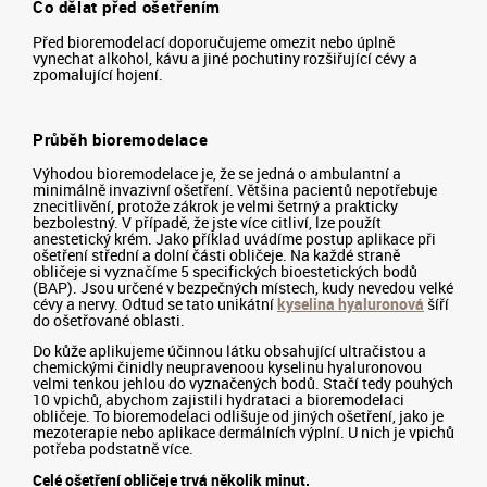
Co dělat před ošetřením
Před bioremodelací doporučujeme omezit nebo úplně
vynechat alkohol, kávu a jiné pochutiny rozšiřující cévy a
zpomalující hojení.
Průběh bioremodelace
Výhodou bioremodelace je, že se jedná o ambulantní a
minimálně invazivní ošetření. Většina pacientů nepotřebuje
znecitlivění, protože zákrok je velmi šetrný a prakticky
bezbolestný. V případě, že jste více citliví, lze použít
anestetický krém. Jako příklad uvádíme postup aplikace při
ošetření střední a dolní části obličeje. Na každé straně
obličeje si vyznačíme 5 specifických bioestetických bodů
(BAP). Jsou určené v bezpečných místech, kudy nevedou velké
cévy a nervy. Odtud se tato unikátní
kyselina hyaluronová
šíří
do ošetřované oblasti.
Do kůže aplikujeme účinnou látku obsahující ultračistou a
chemickými činidly neupravenoou kyselinu hyaluronovou
velmi tenkou jehlou do vyznačených bodů. Stačí tedy pouhých
10 vpichů, abychom zajistili hydrataci a bioremodelaci
obličeje. To bioremodelaci odlišuje od jiných ošetření, jako je
mezoterapie nebo aplikace dermálních výplní. U nich je vpichů
potřeba podstatně více.
Celé ošetření obličeje trvá několik minut.